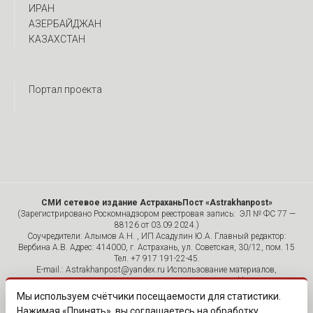
ИРАН
АЗЕРБАЙДЖАН
КАЗАХСТАН
Портал проекта
СМИ сетевое издание АстраханьПост «Astrakhanpost»
(Зарегистрировано Роскомнадзором реестровая запись: ЭЛ № ФС 77 —
88126 от 03.09.2024.)
Соучредители: Алымов А.Н. , ИП Асадулин Ю.А. Главный редактор:
Вербина А.В. Адрес: 414000, г. Астрахань, ул. Советская, 30/12, пом. 15
Тел. +7 917 191-22-45.
E-mail.: Astrakhanpost@yandex.ru Использование материалов,
размещенных на страницах сетевого издания «Astrakhanpost»,
допускается исключительно с указанием источника и публикацией
Мы используем счётчики посещаемости для статистики.
активной гиперссылки на портал Astrakhanpost.ru. Комментарии
Нажимая «Принять», вы соглашаетесь на обработку