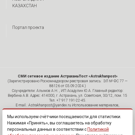
КАЗАХСТАН
Портал проекта
СМИ сетевое издание АстраханьПост «Astrakhanpost»
(Зарегистрировано Роскомнадзором реестровая запись: ЭЛ № ФС 77 —
88126 от 03.09.2024.)
Соучредители: Алымов А.Н. , ИП Асадулин Ю.А. Главный редактор:
Вербина А.В. Адрес: 414000, г. Астрахань, ул. Советская, 30/12, пом. 15
Тел. +7 917 191-22-45.
E-mail.: Astrakhanpost@yandex.ru Использование материалов,
размещенных на страницах сетевого издания «Astrakhanpost»,
допускается исключительно с указанием источника и публикацией
Мы используем счётчики посещаемости для статистики.
активной гиперссылки на портал Astrakhanpost.ru. Комментарии
Нажимая «Принять», вы соглашаетесь на обработку
читателей сайта размещаются без предварительного редактирования.
персональных данных в соответствии с
Политикой
Редакция оставляет за собой право удалить их с сайта или
отредактировать, если указанные сообщения нарушают законы РФ.