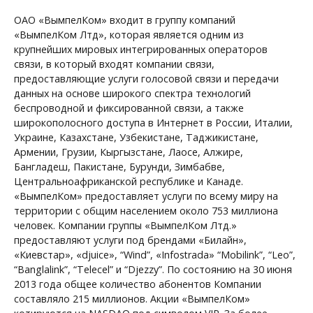
ОАО «ВымпелКом» входит в группу компаний
«ВымпелКом Лтд», которая является одним из
крупнейших мировых интегрированных операторов
связи, в который входят компании связи,
предоставляющие услуги голосовой связи и передачи
данных на основе широкого спектра технологий
беспроводной и фиксированной связи, а также
широкополосного доступа в Интернет в России, Италии,
Украине, Казахстане, Узбекистане, Таджикистане,
Армении, Грузии, Кыргызстане, Лаосе, Алжире,
Бангладеш, Пакистане, Бурунди, Зимбабве,
Центральноафриканской республике и Канаде.
«ВымпелКом» предоставляет услуги по всему миру на
территории с общим населением около 753 миллиона
человек. Компании группы «ВымпелКом Лтд.»
предоставляют услуги под брендами «Билайн»,
«Киевстар», «djuice», “Wind”, «Infostrada» “Mobilink”, “Leo”,
“Banglalink”, “Telecel” и “Djezzy”. По состоянию на 30 июня
2013 года общее количество абонентов Компании
составляло 215 миллионов. Акции «ВымпелКом»