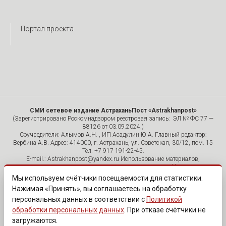
Портал проекта
СМИ сетевое издание АстраханьПост «Astrakhanpost»
(Зарегистрировано Роскомнадзором реестровая запись: ЭЛ № ФС 77 —
88126 от 03.09.2024.)
Соучредители: Алымов А.Н. , ИП Асадулин Ю.А. Главный редактор:
Вербина А.В. Адрес: 414000, г. Астрахань, ул. Советская, 30/12, пом. 15
Тел. +7 917 191-22-45.
E-mail.: Astrakhanpost@yandex.ru Использование материалов,
размещенных на страницах сетевого издания «Astrakhanpost»,
допускается исключительно с указанием источника и публикацией
Мы используем счётчики посещаемости для статистики.
активной гиперссылки на портал Astrakhanpost.ru. Комментарии
Нажимая «Принять», вы соглашаетесь на обработку
читателей сайта размещаются без предварительного редактирования.
персональных данных в соответствии с
Политикой
Редакция оставляет за собой право удалить их с сайта или
отредактировать, если указанные сообщения нарушают законы РФ.
обработки персональных данных
. При отказе счётчики не
«САЙТ ПРЕДНАЗНАЧЕН ДЛЯ АУДИТОРИИ 18+»
загружаются.