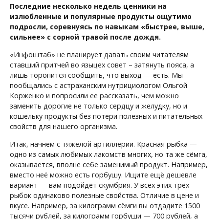
Последние несколько недель ценники на
излюбленные и популярные продукты ощутимо
подросли, соревнуясь по навыкам «быстрее, выше,
сильнее» с сорной травой после дождя.
«Инфоштаб» не планирует давать своим читателям
ставший притчей во языцех совет – затянуть пояса, а
лишь торопится сообщить, что выход — есть. Мы
пообщались с астраханским нутрициологом Ольгой
Корженко и попросили ее рассказать, чем можно
заменить дорогие не только сердцу и желудку, но и
кошельку продукты без потери полезных и питательных
свойств для нашего организма.
Итак, начнём с тяжёлой артиллерии. Красная рыбка —
одно из самых любимых лакомств многих, но та же сёмга,
оказывается, вполне себе заменимый продукт. Например,
вместо неё можно есть горбушу. Ищите ещё дешевле
вариант — вам подойдёт скумбрия. У всех этих трёх
рыбок одинаково полезные свойства. Отличие в цене и
вкусе. Например, за килограмм сёмги вы отдадите 1500
тысячи рублей, за килограмм горбуши — 700 рублей, а