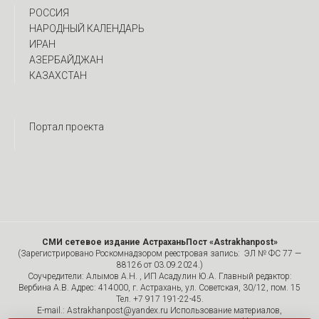
РОССИЯ
НАРОДНЫЙ КАЛЕНДАРЬ
ИРАН
АЗЕРБАЙДЖАН
КАЗАХСТАН
Портал проекта
СМИ сетевое издание АстраханьПост «Astrakhanpost»
(Зарегистрировано Роскомнадзором реестровая запись: ЭЛ № ФС 77 —
88126 от 03.09.2024.)
Соучредители: Алымов А.Н. , ИП Асадулин Ю.А. Главный редактор:
Вербина А.В. Адрес: 414000, г. Астрахань, ул. Советская, 30/12, пом. 15
Тел. +7 917 191-22-45.
E-mail.: Astrakhanpost@yandex.ru Использование материалов,