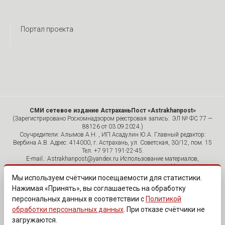
Портал проекта
СМИ сетевое издание АстраханьПост «Astrakhanpost»
(Зарегистрировано Роскомнадзором реестровая запись: ЭЛ № ФС 77 —
88126 от 03.09.2024.)
Соучредители: Алымов А.Н. , ИП Асадулин Ю.А. Главный редактор:
Вербина А.В. Адрес: 414000, г. Астрахань, ул. Советская, 30/12, пом. 15
Тел. +7 917 191-22-45.
E-mail.: Astrakhanpost@yandex.ru Использование материалов,
размещенных на страницах сетевого издания «Astrakhanpost»,
допускается исключительно с указанием источника и публикацией
Мы используем счётчики посещаемости для статистики.
активной гиперссылки на портал Astrakhanpost.ru. Комментарии
Нажимая «Принять», вы соглашаетесь на обработку
читателей сайта размещаются без предварительного редактирования.
персональных данных в соответствии с
Политикой
Редакция оставляет за собой право удалить их с сайта или
отредактировать, если указанные сообщения нарушают законы РФ.
обработки персональных данных
. При отказе счётчики не
«САЙТ ПРЕДНАЗНАЧЕН ДЛЯ АУДИТОРИИ 18+»
загружаются.