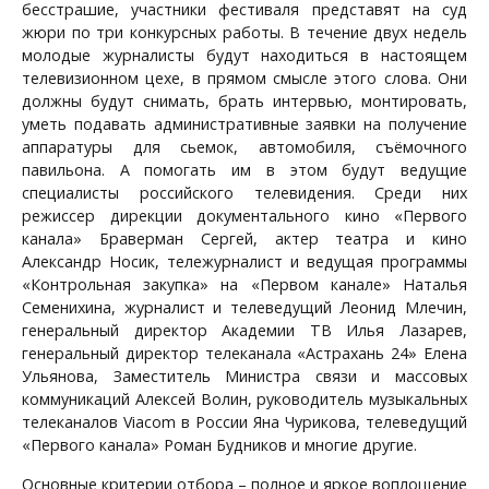
бесстрашие, участники фестиваля представят на суд
жюри по три конкурсных работы. В течение двух недель
молодые журналисты будут находиться в настоящем
телевизионном цехе, в прямом смысле этого слова. Они
должны будут снимать, брать интервью, монтировать,
уметь подавать административные заявки на получение
аппаратуры для сьемок, автомобиля, съёмочного
павильона. А помогать им в этом будут ведущие
специалисты российского телевидения. Среди них
режиссер дирекции документального кино «Первого
канала» Браверман Сергей, актер театра и кино
Александр Носик, тележурналист и ведущая программы
«Контрольная закупка» на «Первом канале» Наталья
Семенихина, журналист и телеведущий Леонид Млечин,
генеральный директор Академии ТВ Илья Лазарев,
генеральный директор телеканала «Астрахань 24» Елена
Ульянова, Заместитель Министра связи и массовых
коммуникаций Алексей Волин, руководитель музыкальных
телеканалов Viacom в России Яна Чурикова, телеведущий
«Первого канала» Роман Будников и многие другие.
Основные критерии отбора – полное и яркое воплощение