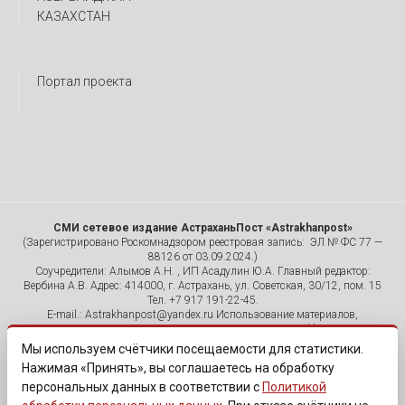
КАЗАХСТАН
Портал проекта
СМИ сетевое издание АстраханьПост «Astrakhanpost»
(Зарегистрировано Роскомнадзором реестровая запись: ЭЛ № ФС 77 —
88126 от 03.09.2024.)
Соучредители: Алымов А.Н. , ИП Асадулин Ю.А. Главный редактор:
Вербина А.В. Адрес: 414000, г. Астрахань, ул. Советская, 30/12, пом. 15
Тел. +7 917 191-22-45.
E-mail.: Astrakhanpost@yandex.ru Использование материалов,
размещенных на страницах сетевого издания «Astrakhanpost»,
допускается исключительно с указанием источника и публикацией
Мы используем счётчики посещаемости для статистики.
активной гиперссылки на портал Astrakhanpost.ru. Комментарии
Нажимая «Принять», вы соглашаетесь на обработку
читателей сайта размещаются без предварительного редактирования.
персональных данных в соответствии с
Политикой
Редакция оставляет за собой право удалить их с сайта или
отредактировать, если указанные сообщения нарушают законы РФ.