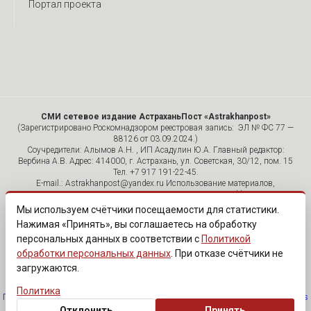
Портал проекта
СМИ сетевое издание АстраханьПост «Astrakhanpost»
(Зарегистрировано Роскомнадзором реестровая запись: ЭЛ № ФС 77 —
88126 от 03.09.2024.)
Соучредители: Алымов А.Н. , ИП Асадулин Ю.А. Главный редактор:
Вербина А.В. Адрес: 414000, г. Астрахань, ул. Советская, 30/12, пом. 15
Тел. +7 917 191-22-45.
E-mail.: Astrakhanpost@yandex.ru Использование материалов,
размещенных на страницах сетевого издания «Astrakhanpost»,
допускается исключительно с указанием источника и публикацией
Мы используем счётчики посещаемости для статистики.
активной гиперссылки на портал Astrakhanpost.ru. Комментарии
Нажимая «Принять», вы соглашаетесь на обработку
читателей сайта размещаются без предварительного редактирования.
персональных данных в соответствии с
Политикой
Редакция оставляет за собой право удалить их с сайта или
отредактировать, если указанные сообщения нарушают законы РФ.
обработки персональных данных
. При отказе счётчики не
«САЙТ ПРЕДНАЗНАЧЕН ДЛЯ АУДИТОРИИ 18+»
загружаются.
Политика
Политика обработки персональных данных
·
Изменить согласие на cookies
Отклонить
Принять