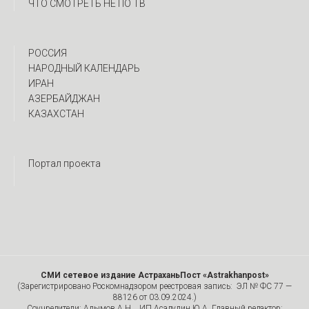
ЧТО СМОТРЕТЬ НЕ ПО ТВ
РОССИЯ
НАРОДНЫЙ КАЛЕНДАРЬ
ИРАН
АЗЕРБАЙДЖАН
КАЗАХСТАН
Портал проекта
СМИ сетевое издание АстраханьПост «Astrakhanpost»
(Зарегистрировано Роскомнадзором реестровая запись: ЭЛ № ФС 77 —
88126 от 03.09.2024.)
Соучредители: Алымов А.Н. , ИП Асадулин Ю.А. Главный редактор: