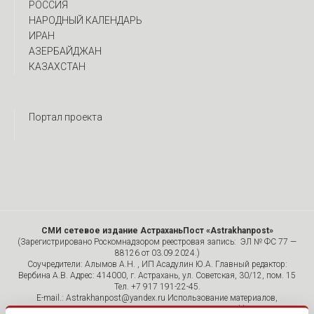
РОССИЯ
НАРОДНЫЙ КАЛЕНДАРЬ
ИРАН
АЗЕРБАЙДЖАН
КАЗАХСТАН
Портал проекта
СМИ сетевое издание АстраханьПост «Astrakhanpost»
(Зарегистрировано Роскомнадзором реестровая запись: ЭЛ № ФС 77 —
88126 от 03.09.2024.)
Соучредители: Алымов А.Н. , ИП Асадулин Ю.А. Главный редактор:
Вербина А.В. Адрес: 414000, г. Астрахань, ул. Советская, 30/12, пом. 15
Тел. +7 917 191-22-45.
E-mail.: Astrakhanpost@yandex.ru Использование материалов,
размещенных на страницах сетевого издания «Astrakhanpost»,