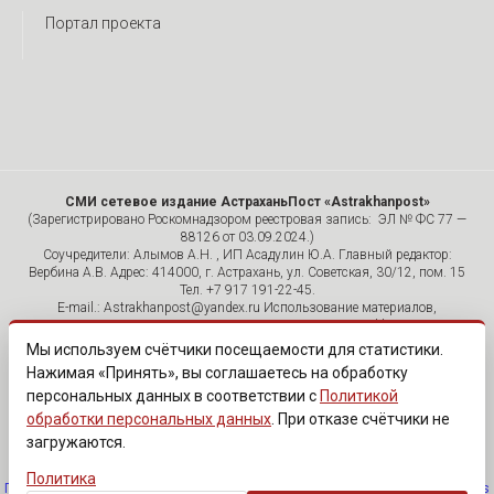
Портал проекта
СМИ сетевое издание АстраханьПост «Astrakhanpost»
(Зарегистрировано Роскомнадзором реестровая запись: ЭЛ № ФС 77 —
88126 от 03.09.2024.)
Соучредители: Алымов А.Н. , ИП Асадулин Ю.А. Главный редактор:
Вербина А.В. Адрес: 414000, г. Астрахань, ул. Советская, 30/12, пом. 15
Тел. +7 917 191-22-45.
E-mail.: Astrakhanpost@yandex.ru Использование материалов,
размещенных на страницах сетевого издания «Astrakhanpost»,
допускается исключительно с указанием источника и публикацией
Мы используем счётчики посещаемости для статистики.
активной гиперссылки на портал Astrakhanpost.ru. Комментарии
Нажимая «Принять», вы соглашаетесь на обработку
читателей сайта размещаются без предварительного редактирования.
персональных данных в соответствии с
Политикой
Редакция оставляет за собой право удалить их с сайта или
отредактировать, если указанные сообщения нарушают законы РФ.
обработки персональных данных
. При отказе счётчики не
«САЙТ ПРЕДНАЗНАЧЕН ДЛЯ АУДИТОРИИ 18+»
загружаются.
Политика
Политика обработки персональных данных
·
Изменить согласие на cookies