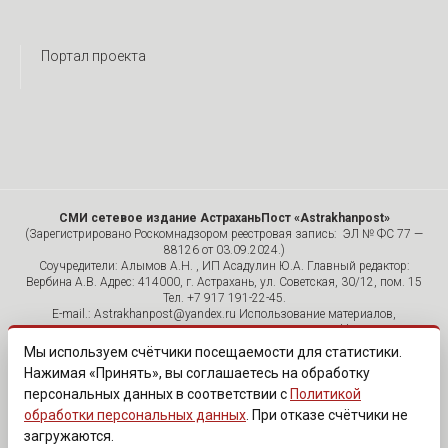
Портал проекта
СМИ сетевое издание АстраханьПост «Astrakhanpost»
(Зарегистрировано Роскомнадзором реестровая запись: ЭЛ № ФС 77 —
88126 от 03.09.2024.)
Соучредители: Алымов А.Н. , ИП Асадулин Ю.А. Главный редактор:
Вербина А.В. Адрес: 414000, г. Астрахань, ул. Советская, 30/12, пом. 15
Тел. +7 917 191-22-45.
E-mail.: Astrakhanpost@yandex.ru Использование материалов,
размещенных на страницах сетевого издания «Astrakhanpost»,
допускается исключительно с указанием источника и публикацией
Мы используем счётчики посещаемости для статистики.
активной гиперссылки на портал Astrakhanpost.ru. Комментарии
Нажимая «Принять», вы соглашаетесь на обработку
читателей сайта размещаются без предварительного редактирования.
персональных данных в соответствии с
Политикой
Редакция оставляет за собой право удалить их с сайта или
отредактировать, если указанные сообщения нарушают законы РФ.
обработки персональных данных
. При отказе счётчики не
«САЙТ ПРЕДНАЗНАЧЕН ДЛЯ АУДИТОРИИ 18+»
загружаются.