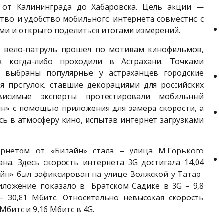
 от Калининграда до Хабаровска. Цель акции —
тво и удобство мобильного интернета совместно с
и и открыто поделиться итогами измерений.
 вело-патруль прошел по мотивам кинофильмов,
х когда-либо проходили в Астрахани. Точками
 выбраны популярные у астраханцев городские
ля прогулок, ставшие декорациями для российских
висимые эксперты протестировали мобильный
йн» с помощью приложения для замера скорости, а
сь в атмосферу кино, испытав интернет загрузками
рнетом от «Билайн» стала – улица М.Горького
на. Здесь скорость интернета 3G достигала 14,04
йн» был зафиксирован на улице Волжской у Татар-
риложение показало в Братском Садике в 3G – 9,8
 30,81 Мбитс. Относительно невысокая скорость
Мбитс и 9,16 Мбитс в 4G.