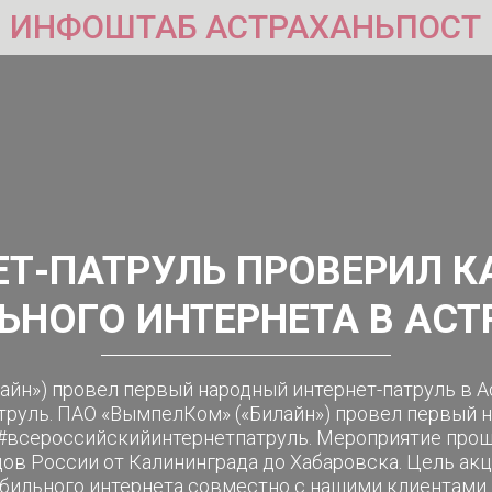
ИНФОШТАБ АСТРАХАНЬПОСТ
ЕТ-ПАТРУЛЬ ПРОВЕРИЛ К
ЬНОГО ИНТЕРНЕТА В АСТ
йн») провел первый народный интернет-патруль в А
руль. ПАО «ВымпелКом» («Билайн») провел первый н
 #всероссийскийинтернетпатруль. Мероприятие про
дов России от Калининграда до Хабаровска. Цель акц
бильного интернета совместно с нашими клиентами и