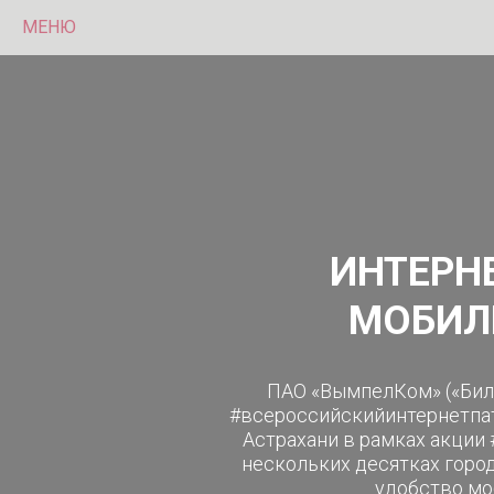
МЕНЮ
ИНТЕРН
МОБИЛ
ПАО «ВымпелКом» («Била
#всероссийскийинтернетпат
Астрахани в рамках акции
нескольких десятках горо
удобство мо