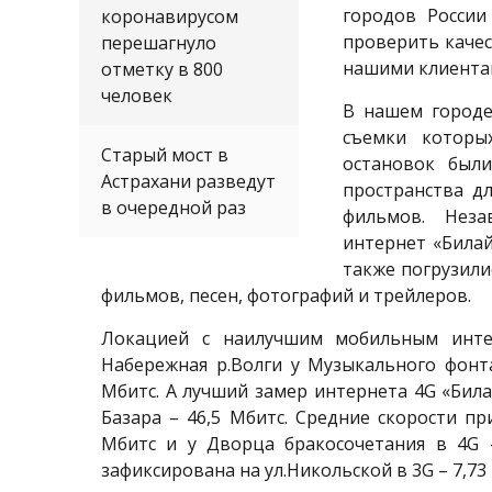
городов России
коронавирусом
проверить качес
перешагнуло
нашими клиентам
отметку в 800
человек
В нашем городе
съемки которы
Старый мост в
остановок были
Астрахани разведут
пространства д
в очередной раз
фильмов. Неза
интернет «Била
также погрузили
фильмов, песен, фотографий и трейлеров.
Локацией с наилучшим мобильным инте
Набережная р.Волги у Музыкального фонта
Мбитс. А лучший замер интернета 4G «Била
Базара – 46,5 Мбитс. Средние скорости п
Мбитс и у Дворца бракосочетания в 4G –
зафиксирована на ул.Никольской в 3G – 7,73 