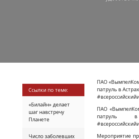
ПАО «ВымпелКом
патруль в Астра
Ссылки по теме:
#всероссийскийи
«Билайн» делает
ПАО «ВымпелКом
шаг навстречу
патруль 
Планете
#всероссийскийи
Мероприятие пр
Число заболевших