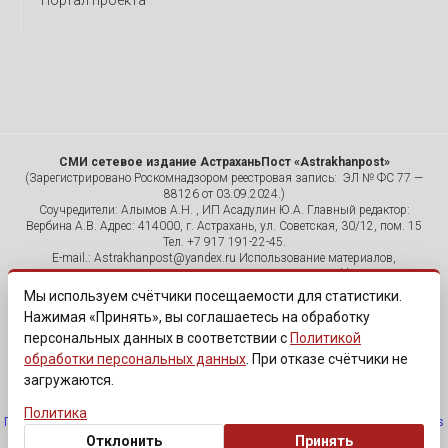
Портал проекта
СМИ сетевое издание АстраханьПост «Astrakhanpost»
(Зарегистрировано Роскомнадзором реестровая запись: ЭЛ № ФС 77 —
88126 от 03.09.2024.)
Соучредители: Алымов А.Н. , ИП Асадулин Ю.А. Главный редактор:
Вербина А.В. Адрес: 414000, г. Астрахань, ул. Советская, 30/12, пом. 15
Тел. +7 917 191-22-45.
E-mail.: Astrakhanpost@yandex.ru Использование материалов,
размещенных на страницах сетевого издания «Astrakhanpost»,
допускается исключительно с указанием источника и публикацией
Мы используем счётчики посещаемости для статистики.
активной гиперссылки на портал Astrakhanpost.ru. Комментарии
Нажимая «Принять», вы соглашаетесь на обработку
читателей сайта размещаются без предварительного редактирования.
персональных данных в соответствии с
Политикой
Редакция оставляет за собой право удалить их с сайта или
отредактировать, если указанные сообщения нарушают законы РФ.
обработки персональных данных
. При отказе счётчики не
«САЙТ ПРЕДНАЗНАЧЕН ДЛЯ АУДИТОРИИ 18+»
загружаются.
Политика
Политика обработки персональных данных
·
Изменить согласие на cookies
Отклонить
Принять