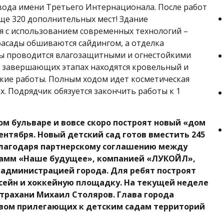
ода имени Третьего Интернационала. После работ
еще 320 дополнительных мест! Здание
я с использованием современных технологий –
 фасады обшиваются сайдингом, а отделка
ны проводится влагозащитными и огнестойкими
 завершающих этапах находятся кровельный и
кие работы. Полным ходом идет косметическая
х. Подрядчик обязуется закончить работы к 1
ом бульваре и вовсе скоро построят новый «дом
ентября. Новый детский сад готов вместить 245
благодаря партнерскому соглашению между
рамм «Наше будущее», компанией «ЛУКОЙЛ»,
 администрацией города. Для ребят построят
сейн и хоккейную площадку. На текущей неделе
страхани Михаил Столяров. Глава города
твом прилегающих к детским садам территорий