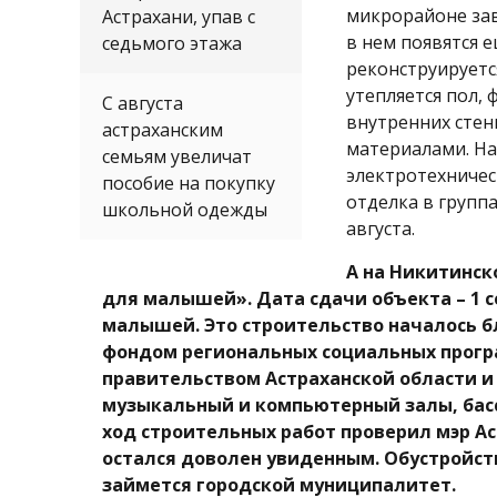
микрорайоне зав
Астрахани, упав с
в нем появятся 
седьмого этажа
реконструируетс
утепляется пол,
С августа
внутренних сте
астраханским
материалами. На
семьям увеличат
электротехничес
пособие на покупку
отделка в группа
школьной одежды
августа.
А на Никитинск
для малышей». Дата сдачи объекта – 1 с
малышей. Это строительство началось 
фондом региональных социальных прог
правительством Астраханской области и
музыкальный и компьютерный залы, бас
ход строительных работ проверил мэр А
остался доволен увиденным. Обустройс
займется городской муниципалитет.