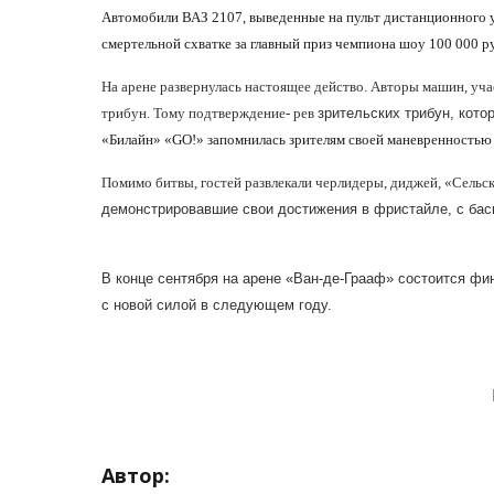
Автомобили ВАЗ 2107, выведенные на пульт дистанционного у
смертельной схватке за главный приз чемпиона шоу 100 000 р
На арене развернулась настоящее действо. Авторы машин, уча
трибун. Тому подтверждение- рев
зрительских трибун, кото
«Билайн» «GO!» запомнилась зрителям своей маневренностью 
Помимо битвы, гостей развлекали черлидеры, диджей, «Сельс
демонстрировавшие свои достижения в фристайле, с бас
В конце сентября на арене «Ван-де-Грааф» состоится фин
с новой силой в следующем году.
Автор: