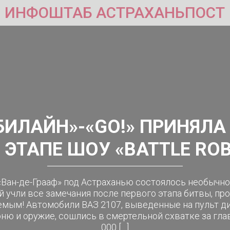
ИНФОШТАБ АСТРАХАНЬПОСТ
ИЛАЙН»-«GO!» ПРИНЯЛА
ЭТАПЕ ШОУ «BATTLE RO
«Ван-де-Грааф» под Астраханью состоялось необычное 
 учли все замечания после первого этапа битвы, пр
мым! Автомобили ВАЗ 2107, выведенные на пульт д
ню и оружие, сошлись в смертельной схватке за гла
000 […]