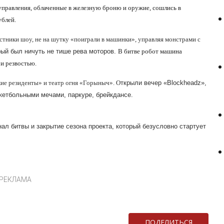
правления, облаченные в железную броню и оружие, сошлись в
ублей.
стники шоу, не на шутку «поиграли в машинки», управляя монстрами с
рый был ничуть не тише рева моторов.
В битве робот машина
и резвостью.
кие резиденты» и театр огня «Горыныч». О
ткрыли вечер «Blockheadz»,
кетбольными мечами, паркуре, брейкдансе.
ал битвы и закрытие сезона проекта, который безусловно стартует
РЕКЛАМА
ПОДЕЛИТЬСЯ