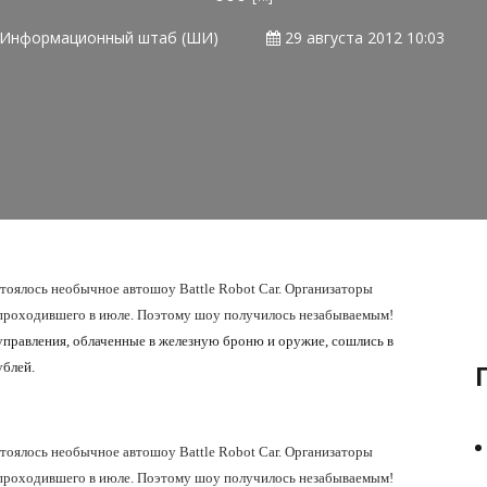
Информационный штаб (ШИ)
29 августа 2012 10:03
тоялось необычное автошоу Battle Robot Car. Организаторы
, проходившего в июле. Поэтому шоу получилось незабываемым!
правления, облаченные в железную броню и оружие, сошлись в
ублей.
тоялось необычное автошоу Battle Robot Car. Организаторы
, проходившего в июле. Поэтому шоу получилось незабываемым!