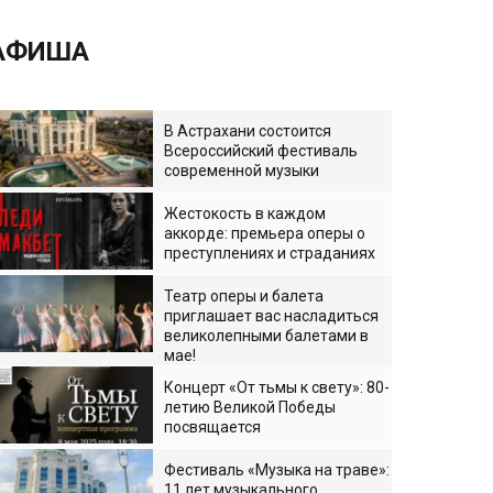
АФИША
В Астрахани состоится
Всероссийский фестиваль
современной музыки
Жестокость в каждом
аккорде: премьера оперы о
преступлениях и страданиях
Театр оперы и балета
приглашает вас насладиться
великолепными балетами в
мае!
Концерт «От тьмы к свету»: 80-
летию Великой Победы
посвящается
Фестиваль «Музыка на траве»:
11 лет музыкального