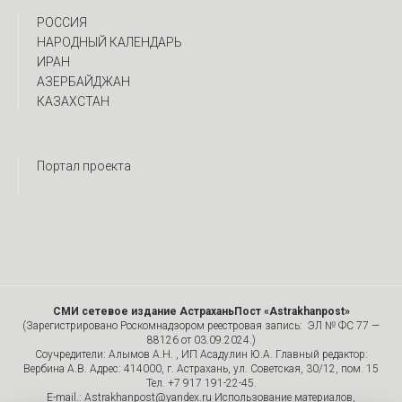
РОССИЯ
НАРОДНЫЙ КАЛЕНДАРЬ
ИРАН
АЗЕРБАЙДЖАН
КАЗАХСТАН
Портал проекта
СМИ сетевое издание АстраханьПост «Astrakhanpost»
(Зарегистрировано Роскомнадзором реестровая запись: ЭЛ № ФС 77 —
88126 от 03.09.2024.)
Соучредители: Алымов А.Н. , ИП Асадулин Ю.А. Главный редактор:
Вербина А.В. Адрес: 414000, г. Астрахань, ул. Советская, 30/12, пом. 15
Тел. +7 917 191-22-45.
E-mail.: Astrakhanpost@yandex.ru Использование материалов,