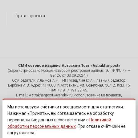
Портал проекта
СМИ сетевое издание АстраханьПост «Astrakhanpost»
(Зарегистрировано Роскомнадзором реестровая запись: ЭЛ № ФС 77 —
88126 от 03.09.2024.)
Соучредители: Алымов А.Н. , ИП Асадулин Ю.А. Главный редактор:
Вербина А.В. Адрес: 414000, г. Астрахань, ул. Советская, 30/12, пом. 15
Тел. +7 917 191-22-45.
E-mail.: Astrakhanpost@yandex.ru Использование материалов,
размещенных на страницах сетевого издания «Astrakhanpost»,
допускается исключительно с указанием источника и публикацией
Мы используем счётчики посещаемости для статистики.
активной гиперссылки на портал Astrakhanpost.ru. Комментарии
Нажимая «Принять», вы соглашаетесь на обработку
читателей сайта размещаются без предварительного редактирования.
персональных данных в соответствии с
Политикой
Редакция оставляет за собой право удалить их с сайта или
отредактировать, если указанные сообщения нарушают законы РФ.
обработки персональных данных
. При отказе счётчики не
«САЙТ ПРЕДНАЗНАЧЕН ДЛЯ АУДИТОРИИ 18+»
загружаются.