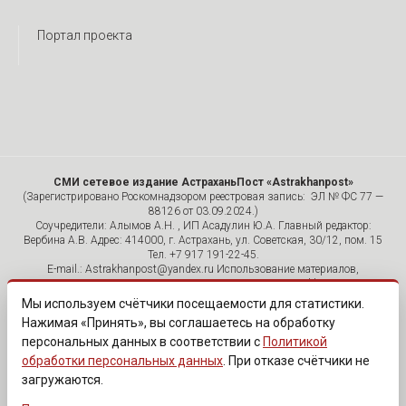
Портал проекта
СМИ сетевое издание АстраханьПост «Astrakhanpost»
(Зарегистрировано Роскомнадзором реестровая запись: ЭЛ № ФС 77 —
88126 от 03.09.2024.)
Соучредители: Алымов А.Н. , ИП Асадулин Ю.А. Главный редактор:
Вербина А.В. Адрес: 414000, г. Астрахань, ул. Советская, 30/12, пом. 15
Тел. +7 917 191-22-45.
E-mail.: Astrakhanpost@yandex.ru Использование материалов,
размещенных на страницах сетевого издания «Astrakhanpost»,
допускается исключительно с указанием источника и публикацией
Мы используем счётчики посещаемости для статистики.
активной гиперссылки на портал Astrakhanpost.ru. Комментарии
Нажимая «Принять», вы соглашаетесь на обработку
читателей сайта размещаются без предварительного редактирования.
персональных данных в соответствии с
Политикой
Редакция оставляет за собой право удалить их с сайта или
отредактировать, если указанные сообщения нарушают законы РФ.
обработки персональных данных
. При отказе счётчики не
«САЙТ ПРЕДНАЗНАЧЕН ДЛЯ АУДИТОРИИ 18+»
загружаются.