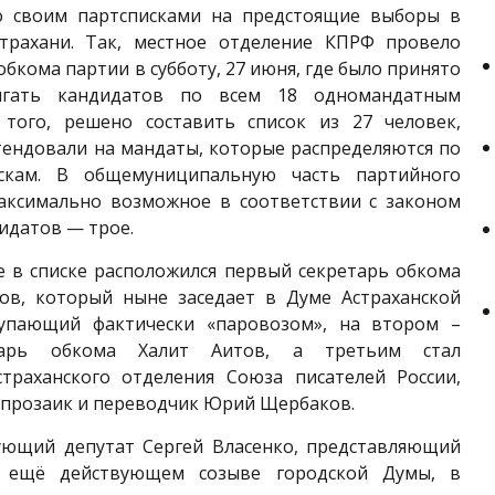
о своим партсписками на предстоящие выборы в
трахани. Так, местное отделение КПРФ провело
обкома партии в субботу, 27 июня, где было принято
гать кандидатов по всем 18 одномандатным
 того, решено составить список из 27 человек,
тендовали на мандаты, которые распределяются по
скам. В общемуниципальную часть партийного
аксимально возможное в соответствии с законом
идатов — трое.
е в списке расположился первый секретарь обкома
ов, который ныне заседает в Думе Астраханской
упающий фактически «паровозом», на втором –
тарь обкома Халит Аитов, а третьим стал
страханского отделения Союза писателей России,
, прозаик и переводчик Юрий Щербаков.
ующий депутат Сергей Власенко, представляющий
 ещё действующем созыве городской Думы, в