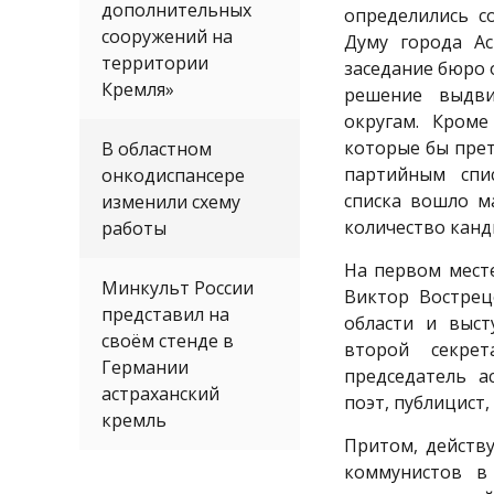
дополнительных
определились с
сооружений на
Думу города Ас
территории
заседание бюро 
Кремля»
решение выдви
округам. Кроме
которые бы пре
В областном
партийным спи
онкодиспансере
списка вошло м
изменили схему
количество канд
работы
На первом мест
Минкульт России
Виктор Вострец
представил на
области и выст
своём стенде в
второй секре
Германии
председатель а
астраханский
поэт, публицист
кремль
Притом, действ
коммунистов в