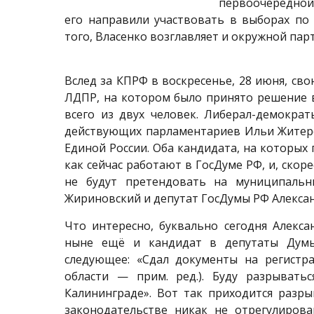
первоочер
его направили участвовать в выборах по
того, Власенко возглавляет и окружной пар
Вслед за КПРФ в воскресенье, 28 июня, св
ЛДПР, на котором было принято решение 
всего из двух человек. Либерал-демокра
действующих парламентариев Ильи Житерев
Единой России. Оба кандидата, на которых
как сейчас работают в ГосДуме РФ, и, скор
не будут претендовать на муниципаль
Жириновский и депутат ГосДумы РФ Алекса
Что интересно, буквально сегодня Алекс
ныне ещё и кандидат в депутаты Думы
следующее: «Сдал документы на регистр
области — прим. ред.). Буду разрывать
Калининграде». Вот так приходится разры
законодательстве никак не отрегулиров