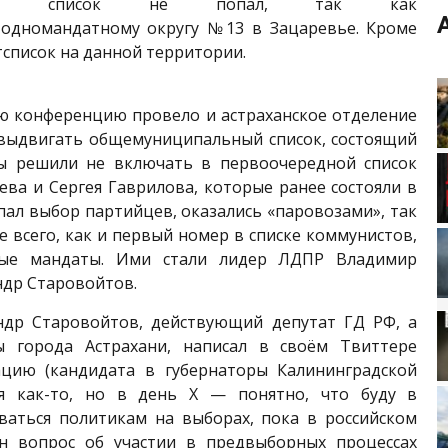
едной список не попал, так как
 одномандатному округу №13 в Зацаревье. Кроме
тсписок на данной территории.
ою конференцию провело и астраханское отделение
выдвигать общемуниципальный список, состоящий
ты решили не включать в первоочередной список
а и Сергея Гаврилова, которые ранее состояли в
 пал выбор партийцев, оказались «паровозами», так
ее всего, как и первый номер в списке коммунистов,
ные мандаты. Ими стали лидер ЛДПР Владимир
ндр Старовойтов.
андр Старовойтов, действующий депутат ГД РФ, а
 города Астрахани, написал в своём Твиттере
ацию (кандидата в губернаторы Калининградской
ся как-то, но в день Х — понятно, что буду в
ваться политикам на выборах, пока в российском
ан вопрос об участии в предвыборных процессах