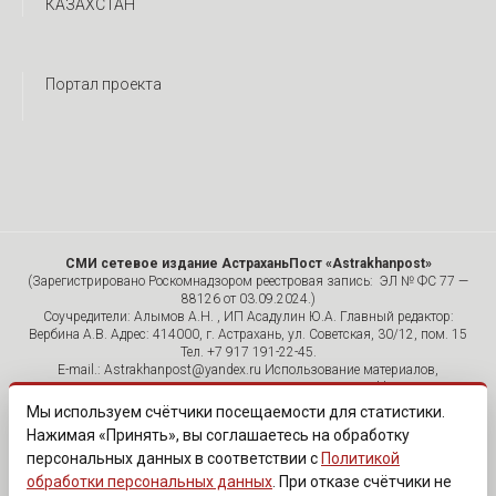
КАЗАХСТАН
Портал проекта
СМИ сетевое издание АстраханьПост «Astrakhanpost»
(Зарегистрировано Роскомнадзором реестровая запись: ЭЛ № ФС 77 —
88126 от 03.09.2024.)
Соучредители: Алымов А.Н. , ИП Асадулин Ю.А. Главный редактор:
Вербина А.В. Адрес: 414000, г. Астрахань, ул. Советская, 30/12, пом. 15
Тел. +7 917 191-22-45.
E-mail.: Astrakhanpost@yandex.ru Использование материалов,
размещенных на страницах сетевого издания «Astrakhanpost»,
допускается исключительно с указанием источника и публикацией
Мы используем счётчики посещаемости для статистики.
активной гиперссылки на портал Astrakhanpost.ru. Комментарии
Нажимая «Принять», вы соглашаетесь на обработку
читателей сайта размещаются без предварительного редактирования.
персональных данных в соответствии с
Политикой
Редакция оставляет за собой право удалить их с сайта или
отредактировать, если указанные сообщения нарушают законы РФ.
обработки персональных данных
. При отказе счётчики не
«САЙТ ПРЕДНАЗНАЧЕН ДЛЯ АУДИТОРИИ 18+»