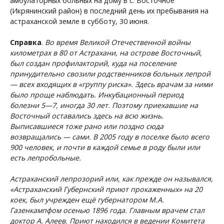
амбулаторных больных на дому в с. Восточное
(Икрянинский район) в последний день их пребывания на
астраханской земле в субботу, 30 июня.
Справка
.
Во время Великой Отечественной войны
километрах в 80 от Астрахани, на острове Восточный,
был создан профилакторий, куда на поселение
принудительно свозили родственников больных лепрой
— всех входящих в «группу риска». Здесь врачам за ними
было проще наблюдать. Инкубационный период
болезни 5—7, иногда 30 лет. Поэтому приехавшие на
Восточный оставались здесь на всю жизнь.
Выписавшиеся тоже рано или поздно сюда
возвращались — сами. В 2005 году в поселке было всего
900 человек, и почти в каждой семье в роду были или
есть лепробольные.
Астраханский лепрозорий или, как прежде он назывался,
«Астраханский Губернский приют прокаженных» на 20
коек, был учрежден ещё губернатором М.А.
Газенкампфом осенью 1896 года. Главным врачем стал
доктор А. Алеев. Приют находился в ведении Комитета