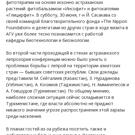
фитотерапии на основе исконно астраханских
растений: фитобальзамом «Инсофит» и фитокаплями
«Глицирфит». В субботу, 30 июня, г-н Й. Сасакава со
своей командой благотворительного фонда «The Nippon
Foundation» и делегатами из других стран в ходе визита в
АГУ уже более тесно познакомится с работой
кафедры биотехнологии и биоэкологии.
Во второй части проходящей в стенах астраханского
лепрозория конференции можно было узнать о
проблемах борьбы с лепрой на территории азиатских
стран — бывших советских республик. Свои доклады
представили М. Сейталиев (Казахстан), З. Нурадинова
(Узбекистан), А. Косимов (Таджикистан), Н. Амманепесов и
А. Говшудов (Туркменистан). По общему мнению,
наиболее сложная ситуация сейчас складывается в
Туркменистане, где власти абсолютно не придают
никакого значения угрозе распространения этой заразы
среди населения.
В планах гостей из-за рубежа посетить также и