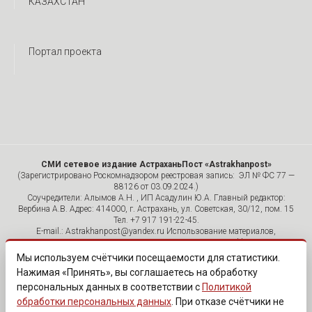
КАЗАХСТАН
Портал проекта
СМИ сетевое издание АстраханьПост «Astrakhanpost»
(Зарегистрировано Роскомнадзором реестровая запись: ЭЛ № ФС 77 —
88126 от 03.09.2024.)
Соучредители: Алымов А.Н. , ИП Асадулин Ю.А. Главный редактор:
Вербина А.В. Адрес: 414000, г. Астрахань, ул. Советская, 30/12, пом. 15
Тел. +7 917 191-22-45.
E-mail.: Astrakhanpost@yandex.ru Использование материалов,
размещенных на страницах сетевого издания «Astrakhanpost»,
допускается исключительно с указанием источника и публикацией
Мы используем счётчики посещаемости для статистики.
активной гиперссылки на портал Astrakhanpost.ru. Комментарии
Нажимая «Принять», вы соглашаетесь на обработку
читателей сайта размещаются без предварительного редактирования.
персональных данных в соответствии с
Политикой
Редакция оставляет за собой право удалить их с сайта или
отредактировать, если указанные сообщения нарушают законы РФ.
обработки персональных данных
. При отказе счётчики не
«САЙТ ПРЕДНАЗНАЧЕН ДЛЯ АУДИТОРИИ 18+»