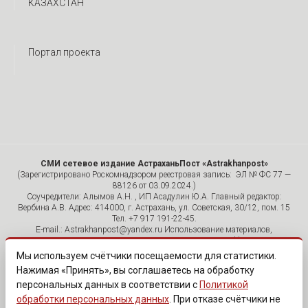
КАЗАХСТАН
Портал проекта
СМИ сетевое издание АстраханьПост «Astrakhanpost»
(Зарегистрировано Роскомнадзором реестровая запись: ЭЛ № ФС 77 —
88126 от 03.09.2024.)
Соучредители: Алымов А.Н. , ИП Асадулин Ю.А. Главный редактор:
Вербина А.В. Адрес: 414000, г. Астрахань, ул. Советская, 30/12, пом. 15
Тел. +7 917 191-22-45.
E-mail.: Astrakhanpost@yandex.ru Использование материалов,
размещенных на страницах сетевого издания «Astrakhanpost»,
допускается исключительно с указанием источника и публикацией
Мы используем счётчики посещаемости для статистики.
активной гиперссылки на портал Astrakhanpost.ru. Комментарии
Нажимая «Принять», вы соглашаетесь на обработку
читателей сайта размещаются без предварительного редактирования.
персональных данных в соответствии с
Политикой
Редакция оставляет за собой право удалить их с сайта или
отредактировать, если указанные сообщения нарушают законы РФ.
обработки персональных данных
. При отказе счётчики не
«САЙТ ПРЕДНАЗНАЧЕН ДЛЯ АУДИТОРИИ 18+»