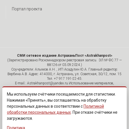
Портал проекта
СМИ сетевое издание АстраханьПост «Astrakhanpost»
(Зарегистрировано Роскомнадзором реестровая запись: ЭЛ № ФС 77 —
88126 от 03.09.2024.)
Соучредители: Алымов А.Н. , ИП Асадулин Ю.А. Главный редактор:
Вербина А.В. Адрес: 414000, г. Астрахань, ул. Советская, 30/12, пом. 15
Тел. +7 917 191-22-45.
E-mail.: Astrakhanpost@yandex.ru Использование материалов,
размещенных на страницах сетевого издания «Astrakhanpost»,
допускается исключительно с указанием источника и публикацией
Мы используем счётчики посещаемости для статистики.
активной гиперссылки на портал Astrakhanpost.ru. Комментарии
Нажимая «Принять», вы соглашаетесь на обработку
читателей сайта размещаются без предварительного редактирования.
персональных данных в соответствии с
Политикой
Редакция оставляет за собой право удалить их с сайта или
отредактировать, если указанные сообщения нарушают законы РФ.
обработки персональных данных
. При отказе счётчики не
«САЙТ ПРЕДНАЗНАЧЕН ДЛЯ АУДИТОРИИ 18+»
загружаются.
Политика