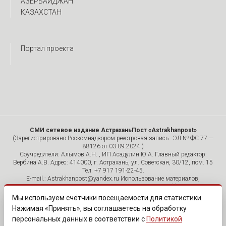
АЗЕРБАЙДЖАН
КАЗАХСТАН
Портал проекта
СМИ сетевое издание АстраханьПост «Astrakhanpost»
(Зарегистрировано Роскомнадзором реестровая запись: ЭЛ № ФС 77 —
88126 от 03.09.2024.)
Соучредители: Алымов А.Н. , ИП Асадулин Ю.А. Главный редактор:
Вербина А.В. Адрес: 414000, г. Астрахань, ул. Советская, 30/12, пом. 15
Тел. +7 917 191-22-45.
E-mail.: Astrakhanpost@yandex.ru Использование материалов,
размещенных на страницах сетевого издания «Astrakhanpost»,
допускается исключительно с указанием источника и публикацией
Мы используем счётчики посещаемости для статистики.
активной гиперссылки на портал Astrakhanpost.ru. Комментарии
Нажимая «Принять», вы соглашаетесь на обработку
читателей сайта размещаются без предварительного редактирования.
персональных данных в соответствии с
Политикой
Редакция оставляет за собой право удалить их с сайта или