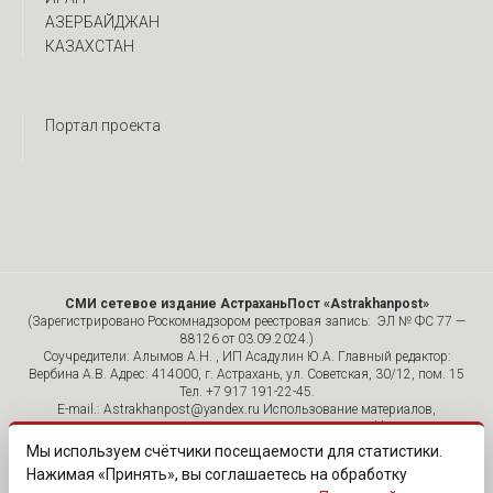
АЗЕРБАЙДЖАН
КАЗАХСТАН
Портал проекта
СМИ сетевое издание АстраханьПост «Astrakhanpost»
(Зарегистрировано Роскомнадзором реестровая запись: ЭЛ № ФС 77 —
88126 от 03.09.2024.)
Соучредители: Алымов А.Н. , ИП Асадулин Ю.А. Главный редактор:
Вербина А.В. Адрес: 414000, г. Астрахань, ул. Советская, 30/12, пом. 15
Тел. +7 917 191-22-45.
E-mail.: Astrakhanpost@yandex.ru Использование материалов,
размещенных на страницах сетевого издания «Astrakhanpost»,
допускается исключительно с указанием источника и публикацией
Мы используем счётчики посещаемости для статистики.
активной гиперссылки на портал Astrakhanpost.ru. Комментарии
Нажимая «Принять», вы соглашаетесь на обработку
читателей сайта размещаются без предварительного редактирования.