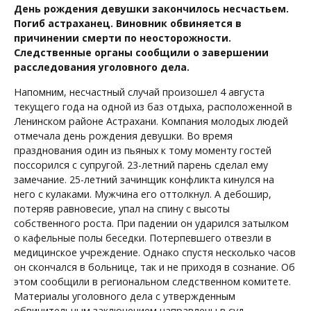
День рождения девушки закончилось несчастьем.
Погиб астраханец. Виновник обвиняется в
причинении смерти по неосторожности.
Следственные органы сообщили о завершении
расследования уголовного дела.
Напомним, несчастный случай произошел 4 августа
текущего года на одной из баз отдыха, расположенной в
Ленинском районе Астрахани. Компания молодых людей
отмечала день рождения девушки. Во время
празднования один из пьяных к тому моменту гостей
поссорился с супругой. 23-летний парень сделал ему
замечание. 25-летний зачинщик конфликта кинулся на
него с кулаками. Мужчина его оттолкнул. А дебошир,
потеряв равновесие, упал на спину с высоты
собственного роста. При падении он ударился затылком
о кафельные полы беседки. Потерпевшего отвезли в
медицинское учреждение. Однако спустя несколько часов
он скончался в больнице, так и не приходя в сознание. Об
этом сообщили в региональном следственном комитете.
Материалы уголовного дела с утвержденным
обвинительным заключением направлены в суд.