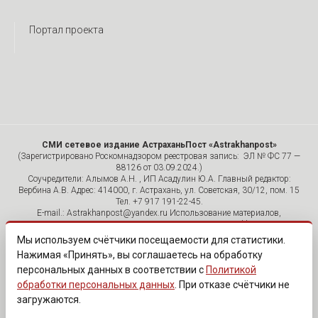
Портал проекта
СМИ сетевое издание АстраханьПост «Astrakhanpost»
(Зарегистрировано Роскомнадзором реестровая запись: ЭЛ № ФС 77 —
88126 от 03.09.2024.)
Соучредители: Алымов А.Н. , ИП Асадулин Ю.А. Главный редактор:
Вербина А.В. Адрес: 414000, г. Астрахань, ул. Советская, 30/12, пом. 15
Тел. +7 917 191-22-45.
E-mail.: Astrakhanpost@yandex.ru Использование материалов,
размещенных на страницах сетевого издания «Astrakhanpost»,
допускается исключительно с указанием источника и публикацией
Мы используем счётчики посещаемости для статистики.
активной гиперссылки на портал Astrakhanpost.ru. Комментарии
Нажимая «Принять», вы соглашаетесь на обработку
читателей сайта размещаются без предварительного редактирования.
персональных данных в соответствии с
Политикой
Редакция оставляет за собой право удалить их с сайта или
отредактировать, если указанные сообщения нарушают законы РФ.
обработки персональных данных
. При отказе счётчики не
«САЙТ ПРЕДНАЗНАЧЕН ДЛЯ АУДИТОРИИ 18+»
загружаются.