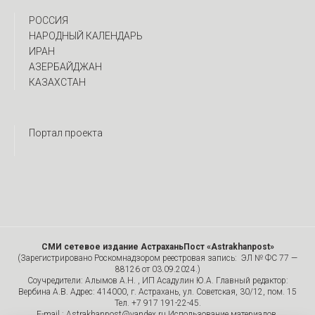
РОССИЯ
НАРОДНЫЙ КАЛЕНДАРЬ
ИРАН
АЗЕРБАЙДЖАН
КАЗАХСТАН
Портал проекта
СМИ сетевое издание АстраханьПост «Astrakhanpost»
(Зарегистрировано Роскомнадзором реестровая запись: ЭЛ № ФС 77 —
88126 от 03.09.2024.)
Соучредители: Алымов А.Н. , ИП Асадулин Ю.А. Главный редактор:
Вербина А.В. Адрес: 414000, г. Астрахань, ул. Советская, 30/12, пом. 15
Тел. +7 917 191-22-45.
E-mail.: Astrakhanpost@yandex.ru Использование материалов,