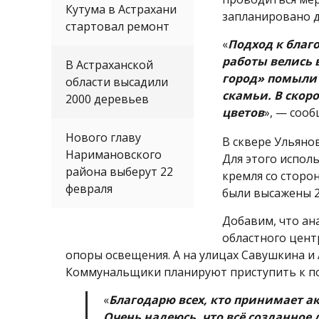
Кутума в Астрахани
запланировано 
стартовал ремонт
«
Подход к благ
работы велись 
В Астраханской
город» помыли 
области высадили
скамьи. В скор
2000 деревьев
цветов
», — соо
Нового главу
В сквере Ульяно
Наримановского
Для этого исполь
района выберут 22
кремля со сторо
февраля
были высажены 2
Добавим, что ан
областного цент
опоры освещения. А на улицах Савушкина и
Коммунальщики планируют приступить к п
«
Благодарю всех, кто принимает ак
Очень надеюсь, что всё созданное