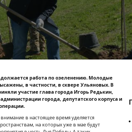
одолжается работа по озеленению. Молодые
ысажены, в частности, в сквере Ульяновых. В
иняли участие глава города Игорь Редькин,
администрации города, депутатского корпуса и
операции.
внимание в настоящее время уделяется
остранствам, на которых уже в мае будут
оприятия в честь Дня Победы. А таких