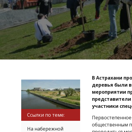
В Астрахани пр
деревья были в
мероприятии пр
представители 
участники спец
Ссылки по теме:
Первостепенное 
общественным пр
На набережной
проводиться мер