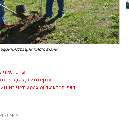
а администрации г.Астрахани
ь чистоты
 от воды до интернета
ин из четырех объектов для
РЕКЛАМА