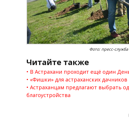
Фото: пресс-служб
Читайте также
В Астрахани проходит ещё один Ден
«Фишки» для астраханских дачников
Астраханцам предлагают выбрать од
благоустройства