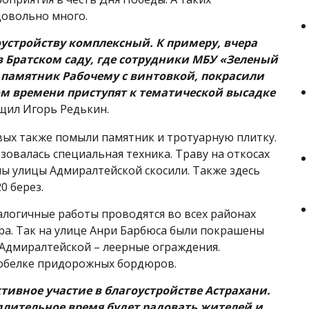
довольно много.
оустройству комплексный. К примеру, вчера
в Братском саду, где сотрудники МБУ «Зеленый
памятник Рабочему с винтовкой, покрасили
ом времени приступят к тематической высадке
бщил Игорь Редькин.
вых также помыли памятник и тротуарную плитку.
зовалась специальная техника. Траву на откосах
ны улицы Адмиралтейской скосили. Также здесь
0 берез.
алогичные работы проводятся во всех районах
ра. Так на улице Анри Барбюса были покрашены
 Адмиралтейской – леерные ограждения.
обелке придорожных бордюров.
тивное участие в благоустройстве Астрахани.
 длительное время будет радовать жителей и