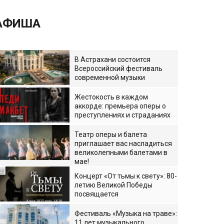
АФИША
В Астрахани состоится
Всероссийский фестиваль
современной музыки
Жестокость в каждом
аккорде: премьера оперы о
преступлениях и страданиях
Театр оперы и балета
приглашает вас насладиться
великолепными балетами в
мае!
Концерт «От тьмы к свету»: 80-
летию Великой Победы
посвящается
Фестиваль «Музыка на траве»:
11 лет музыкального