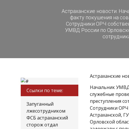
Астраханские новости. Нач
факту покушения на со
Сотрудники ОРЧ собствен
УМВД России по Орловско
сотрудника
Астраханские но
Начальник УМВД 
Ссылки по теме:
служебные прове
преступления со
Запуганный
Сотрудники ОРЧ 
лжесотрудником
Астраханской, Г
ФСБ астраханский
Орловской обла
сторож отдал
задержали с пол