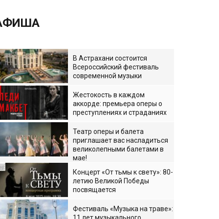
АФИША
В Астрахани состоится
Всероссийский фестиваль
современной музыки
Жестокость в каждом
аккорде: премьера оперы о
преступлениях и страданиях
Театр оперы и балета
приглашает вас насладиться
великолепными балетами в
мае!
Концерт «От тьмы к свету»: 80-
летию Великой Победы
посвящается
Фестиваль «Музыка на траве»:
11 лет музыкального