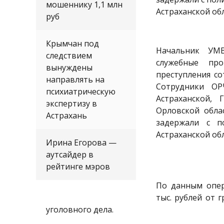
мошеннику 1,1 млн
Астраханской обл
руб
Астрахань, Астр
Крымчан под
Начальник УМВ
следствием
служебные пр
вынуждены
преступления с
направлять на
Сотрудники ОР
психиатрическую
Астраханской,
экспертизу в
Орловской обла
Астрахань
задержали с п
Астраханской обл
Ирина Егорова —
аутсайдер в
рейтинге мэров
По данным опер
тыс. рублей от 
уголовного дела.