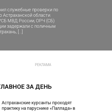
ачил служебные проверки по
 Астраханской области.
УСБ МВД России, ОРЧ (СБ)
ции задержали с поличным
рахань, […]
РЕКЛАМА
ГЛАВНОЕ ЗА ДЕНЬ
Астраханские курсанты проходят
практику на паруснике «Паллада» в