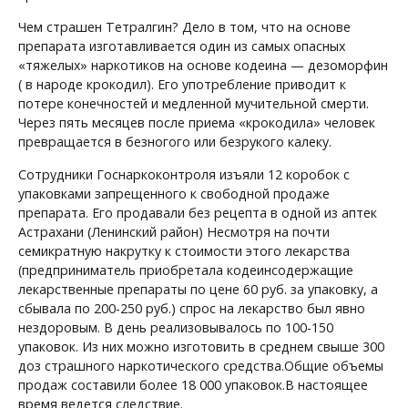
Чем страшен Тетралгин? Дело в том, что на основе
препарата изготавливается один из самых опасных
«тяжелых» наркотиков на основе кодеина — дезоморфин
( в народе крокодил). Его употребление приводит к
потере конечностей и медленной мучительной смерти.
Через пять месяцев после приема «крокодила» человек
превращается в безногого или безрукого калеку.
Сотрудники Госнаркоконтроля изъяли 12 коробок с
упаковками запрещенного к свободной продаже
препарата. Его продавали без рецепта в одной из аптек
Астрахани (Ленинский район) Несмотря на почти
семикратную накрутку к стоимости этого лекарства
(предприниматель приобретала кодеинсодержащие
лекарственные препараты по цене 60 руб. за упаковку, а
сбывала по 200-250 руб.) спрос на лекарство был явно
нездоровым. В день реализовывалось по 100-150
упаковок. Из них можно изготовить в среднем свыше 300
доз страшного наркотического средства.Общие объемы
продаж составили более 18 000 упаковок.В настоящее
время ведется следствие.