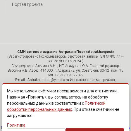
Портал проекта
СМИ сетевое издание АстраханьПост «Astrakhanpost»
(Зарегистрировано Роскомнадзором реестровая запись: ЭЛ № ФС 77 —
88126 от 03.09.2024.)
Соучредители: Алымов А.Н. , ИП Асадулин Ю.А. Главный редактор:
Вербина А.В. Адрес: 414000, г. Астрахань, ул. Советская, 30/12, пом. 15
Тел. +7 917 191-22-45.
E-mail.: Astrakhanpost@yandex.ru Использование материалов,
размещенных на страницах сетевого издания «Astrakhanpost»,
допускается исключительно с указанием источника и публикацией
Мы используем счётчики посещаемости для статистики.
активной гиперссылки на портал Astrakhanpost.ru. Комментарии
Нажимая «Принять», вы соглашаетесь на обработку
читателей сайта размещаются без предварительного редактирования.
персональных данных в соответствии с
Политикой
Редакция оставляет за собой право удалить их с сайта или
отредактировать, если указанные сообщения нарушают законы РФ.
обработки персональных данных
. При отказе счётчики не
«САЙТ ПРЕДНАЗНАЧЕН ДЛЯ АУДИТОРИИ 18+»
загружаются.
Политика
Политика обработки персональных данных
·
Изменить согласие на cookies