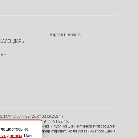
Портал проекта
КАЛЕНДАРЬ
ЖАН
ЭЛ № ФС 77 — 88126 от 03.09.2024.)
я, 30/12, пом. 15 Тел. +7 917 191-22-45.
тельно с указанием источника и публикацией активной гиперссылки
глашаетесь на
удалить их с сайта или отредактировать, если указанные сообщения
ных данных
. При