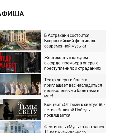
АФИША
В Астрахани состоится
Всероссийский фестиваль
современной музыки
Жестокость в каждом
аккорде: премьера оперы о
преступлениях и страданиях
Театр оперы и балета
приглашает вас насладиться
великолепными балетами в
мае!
Концерт «От тьмы к свету»: 80-
летию Великой Победы
посвящается
Фестиваль «Музыка на траве»:
11 лет музыкального