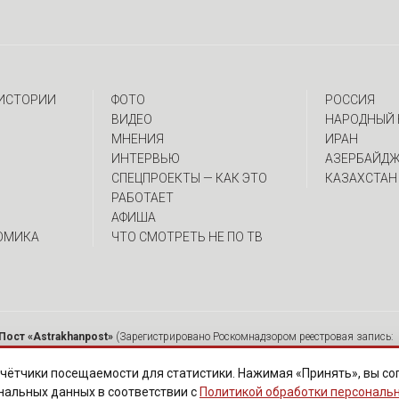
 ИСТОРИИ
ФОТО
РОССИЯ
ВИДЕО
НАРОДНЫЙ 
МНЕНИЯ
ИРАН
ИНТЕРВЬЮ
АЗЕРБАЙД
CПЕЦПРОЕКТЫ — КАК ЭТО
КАЗАХСТАН
РАБОТАЕТ
АФИША
ОМИКА
ЧТО СМОТРЕТЬ НЕ ПО ТВ
Пост «Astrakhanpost»
(Зарегистрировано Роскомнадзором реестровая запись: 
 Ю.А. Главный редактор: Вербина А.В. Адрес: 414000, г. Астрахань, ул. Советска
мещенных на страницах сетевого издания «Astrakhanpost», допускается исключи
чётчики посещаемости для статистики. Нажимая «Принять», вы со
ются без предварительного редактирования. Редакция оставляет за собой право 
нальных данных в соответствии с
Политикой обработки персональ
нарушают законы РФ. «САЙТ ПРЕДНАЗНАЧЕН ДЛЯ АУДИТОРИИ 18+»