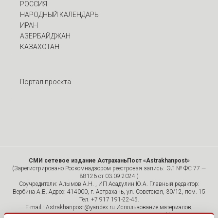
РОССИЯ
НАРОДНЫЙ КАЛЕНДАРЬ
ИРАН
АЗЕРБАЙДЖАН
КАЗАХСТАН
Портал проекта
СМИ сетевое издание АстраханьПост «Astrakhanpost»
(Зарегистрировано Роскомнадзором реестровая запись: ЭЛ № ФС 77 —
88126 от 03.09.2024.)
Соучредители: Алымов А.Н. , ИП Асадулин Ю.А. Главный редактор:
Вербина А.В. Адрес: 414000, г. Астрахань, ул. Советская, 30/12, пом. 15
Тел. +7 917 191-22-45.
E-mail.: Astrakhanpost@yandex.ru Использование материалов,
размещенных на страницах сетевого издания «Astrakhanpost»,