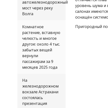
автожелезнодорожный
уровень шума и 
мост через реку
салонах имеются 
Волга
оснащён системо
Пригородный пое
Комнатное
растение, вставную
челюсть и многое
другое: около 4 тыс.
забытых вещей
вернули
пассажирам за 9
месяцев 2025 года
На
железнодорожном
вокзале Астрахани
состоялась
презентация