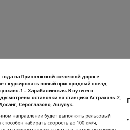
18 года на Приволжской железной дороге
ет курсировать новый пригородный поезд
рахань-1 – Харабалинская. В пути его
дусмотрены остановки на станциях Астрахань-2,
Досанг, Сероглазово, Ашулук.
нном направлении будет выполнять рельсовый
Он способен набирать скорость до 100 км/ч,
¬ным и мягким ходом, в нем зна¬чительно снижен