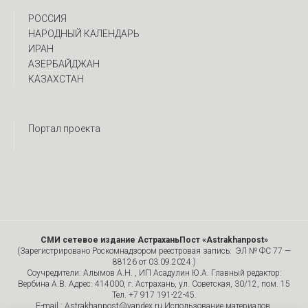
РОССИЯ
НАРОДНЫЙ КАЛЕНДАРЬ
ИРАН
АЗЕРБАЙДЖАН
КАЗАХСТАН
Портал проекта
СМИ сетевое издание АстраханьПост «Astrakhanpost»
(Зарегистрировано Роскомнадзором реестровая запись: ЭЛ № ФС 77 —
88126 от 03.09.2024.)
Соучредители: Алымов А.Н. , ИП Асадулин Ю.А. Главный редактор:
Вербина А.В. Адрес: 414000, г. Астрахань, ул. Советская, 30/12, пом. 15
Тел. +7 917 191-22-45.
E-mail.: Astrakhanpost@yandex.ru Использование материалов,