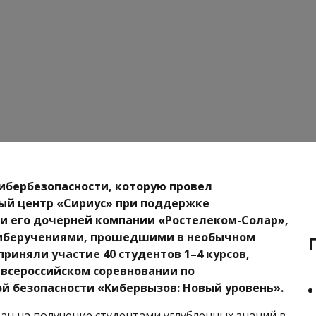
ибербезопасности, которую провел
ый центр «Сириус» при поддержке
и его дочерней компании «Ростелеком-Солар»,
иберучениями, прошедшими в необычном
приняли участие 40 студентов 1–4 курсов,
всероссийском соревновании по
 безопасности «Кибервызов: Новый уровень».
ан на получение студентами углубленных знаний в