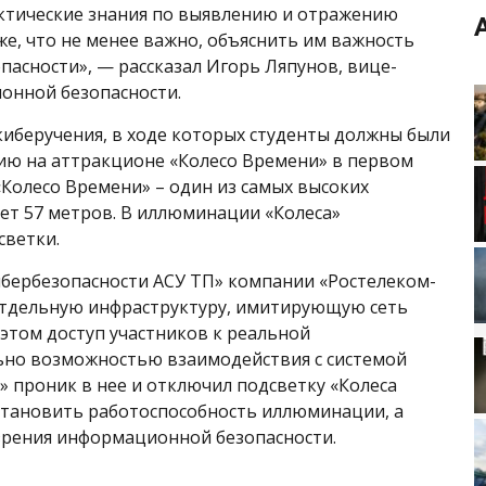
ктические знания по выявлению и отражению
же, что не менее важно, объяснить им важность
пасности», — рассказал Игорь Ляпунов, вице-
онной безопасности.
иберучения, в ходе которых студенты должны были
ю на аттракционе «Колесо Времени» в первом
«Колесо Времени» – один из самых высоких
яет 57 метров. В иллюминации «Колеса»
светки.
ибербезопасности АСУ ТП» компании «Ростелеком-
 отдельную инфраструктуру, имитирующую сеть
этом доступ участников к реальной
ьно возможностью взаимодействия с системой
 проник в нее и отключил подсветку «Колеса
становить работоспособность иллюминации, а
 зрения информационной безопасности.