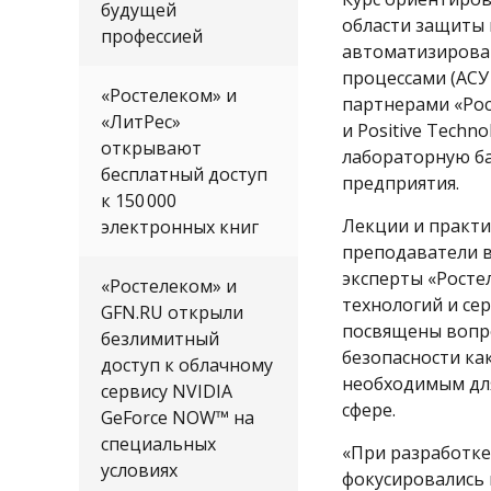
будущей
области защиты и
профессией
автоматизирова
процессами (АСУ
«Ростелеком» и
партнерами «Рос
«ЛитРес»
и Positive Tech
открывают
лабораторную б
бесплатный доступ
предприятия.
к 150 000
Лекции и практи
электронных книг
преподаватели 
эксперты «Росте
«Ростелеком» и
технологий и се
GFN.RU открыли
посвящены вопр
безлимитный
безопасности ка
доступ к облачному
необходимым дл
сервису NVIDIA
сфере.
GeForce NOW™ на
специальных
«При разработке
условиях
фокусировались 