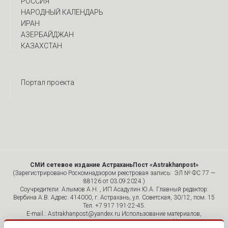
РОССИЯ
НАРОДНЫЙ КАЛЕНДАРЬ
ИРАН
АЗЕРБАЙДЖАН
КАЗАХСТАН
Портал проекта
СМИ сетевое издание АстраханьПост «Astrakhanpost»
(Зарегистрировано Роскомнадзором реестровая запись: ЭЛ № ФС 77 —
88126 от 03.09.2024.)
Соучредители: Алымов А.Н. , ИП Асадулин Ю.А. Главный редактор:
Вербина А.В. Адрес: 414000, г. Астрахань, ул. Советская, 30/12, пом. 15
Тел. +7 917 191-22-45.
E-mail.: Astrakhanpost@yandex.ru Использование материалов,
размещенных на страницах сетевого издания «Astrakhanpost»,