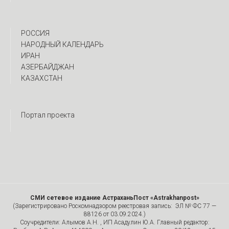
РОССИЯ
НАРОДНЫЙ КАЛЕНДАРЬ
ИРАН
АЗЕРБАЙДЖАН
КАЗАХСТАН
Портал проекта
СМИ сетевое издание АстраханьПост «Astrakhanpost»
(Зарегистрировано Роскомнадзором реестровая запись: ЭЛ № ФС 77 —
88126 от 03.09.2024.)
Соучредители: Алымов А.Н. , ИП Асадулин Ю.А. Главный редактор: