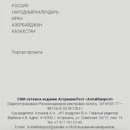
РОССИЯ
НАРОДНЫЙ КАЛЕНДАРЬ
ИРАН
АЗЕРБАЙДЖАН
КАЗАХСТАН
Портал проекта
СМИ сетевое издание АстраханьПост «Astrakhanpost»
(Зарегистрировано Роскомнадзором реестровая запись: ЭЛ № ФС 77 —
88126 от 03.09.2024.)
Соучредители: Алымов А.Н. , ИП Асадулин Ю.А. Главный редактор:
Вербина А.В. Адрес: 414000, г. Астрахань, ул. Советская, 30/12, пом. 15
Тел. +7 917 191-22-45.
E-mail.: Astrakhanpost@yandex.ru Использование материалов,