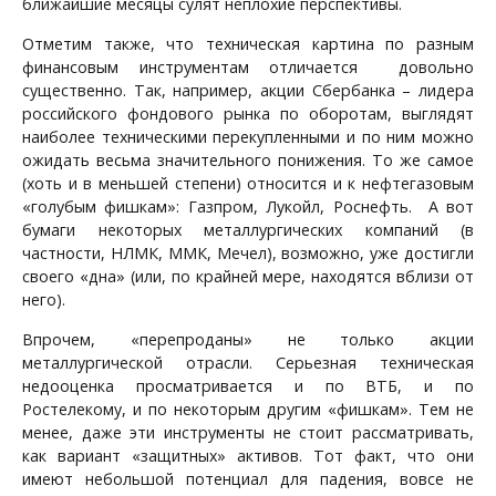
ближайшие месяцы сулят неплохие перспективы.
Отметим также, что техническая картина по разным
финансовым инструментам отличается
довольно
существенно. Так, например, акции Сбербанка – лидера
российского фондового рынка по оборотам, выглядят
наиболее техническими перекупленными и по ним можно
ожидать весьма значительного понижения. То же самое
(хоть и в меньшей степени) относится и к нефтегазовым
«голубым фишкам»: Газпром, Лукойл, Роснефть.
А вот
бумаги некоторых металлургических компаний (в
частности, НЛМК, ММК, Мечел), возможно, уже достигли
своего «дна» (или, по крайней мере, находятся вблизи от
него).
Впрочем, «перепроданы» не только акции
металлургической отрасли. Серьезная техническая
недооценка просматривается и по ВТБ, и по
Ростелекому, и по некоторым другим «фишкам». Тем не
менее, даже эти инструменты не стоит рассматривать,
как вариант «защитных» активов. Тот факт, что они
имеют небольшой потенциал для падения, вовсе не