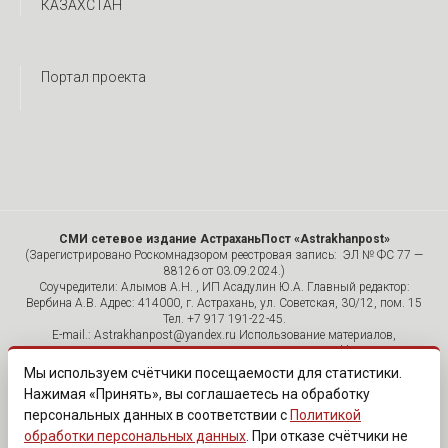
КАЗАХСТАН
Портал проекта
СМИ сетевое издание АстраханьПост «Astrakhanpost»
(Зарегистрировано Роскомнадзором реестровая запись: ЭЛ № ФС 77 —
88126 от 03.09.2024.)
Соучредители: Алымов А.Н. , ИП Асадулин Ю.А. Главный редактор:
Вербина А.В. Адрес: 414000, г. Астрахань, ул. Советская, 30/12, пом. 15
Тел. +7 917 191-22-45.
E-mail.: Astrakhanpost@yandex.ru Использование материалов,
размещенных на страницах сетевого издания «Astrakhanpost»,
допускается исключительно с указанием источника и публикацией
Мы используем счётчики посещаемости для статистики.
активной гиперссылки на портал Astrakhanpost.ru. Комментарии
Нажимая «Принять», вы соглашаетесь на обработку
читателей сайта размещаются без предварительного редактирования.
персональных данных в соответствии с
Политикой
Редакция оставляет за собой право удалить их с сайта или
отредактировать, если указанные сообщения нарушают законы РФ.
обработки персональных данных
. При отказе счётчики не
«САЙТ ПРЕДНАЗНАЧЕН ДЛЯ АУДИТОРИИ 18+»