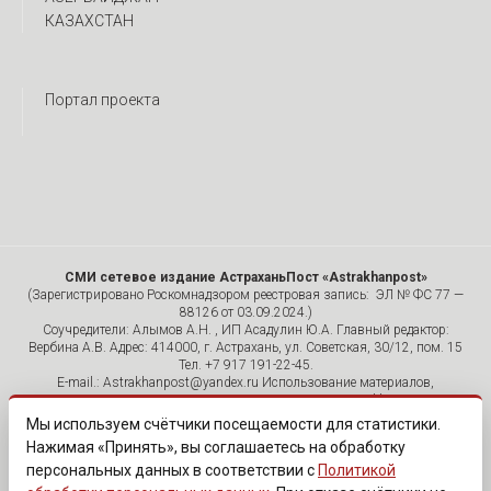
КАЗАХСТАН
Портал проекта
СМИ сетевое издание АстраханьПост «Astrakhanpost»
(Зарегистрировано Роскомнадзором реестровая запись: ЭЛ № ФС 77 —
88126 от 03.09.2024.)
Соучредители: Алымов А.Н. , ИП Асадулин Ю.А. Главный редактор:
Вербина А.В. Адрес: 414000, г. Астрахань, ул. Советская, 30/12, пом. 15
Тел. +7 917 191-22-45.
E-mail.: Astrakhanpost@yandex.ru Использование материалов,
размещенных на страницах сетевого издания «Astrakhanpost»,
допускается исключительно с указанием источника и публикацией
Мы используем счётчики посещаемости для статистики.
активной гиперссылки на портал Astrakhanpost.ru. Комментарии
Нажимая «Принять», вы соглашаетесь на обработку
читателей сайта размещаются без предварительного редактирования.
персональных данных в соответствии с
Политикой
Редакция оставляет за собой право удалить их с сайта или
отредактировать, если указанные сообщения нарушают законы РФ.