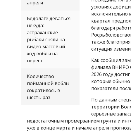
апреля
условиях дефици
исключительно 
Бедолаге деваться
квартал предпола
некуда:
благодаря работ
астраханские
Росрыболовством
рыбаки сняли на
также благоприя
видео массовый
ситуация измени
ход воблы на
Как сообщил зам
нерест
филиала ВНИРО С
2026 году достиг
Количество
которые обычно 
пойманной воблы
показатели посл
сократилось в
шесть раз
По данным специ
территории Волж
серьёзные запасы
недостаточным промерзанием грунта и инт
уже в конце марта и начале апреля прогноз