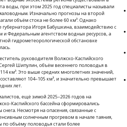
та воды, при этом 2025 год специалисты называли
маловодным. Изначально прогнозы на второй
гали объём стока не более 60 км³. Однако
е губернатора Игоря Бабушкина, взаимодействию с
 и Федеральным агентством водных ресурсов, а
тной гидрометеорологической обстановке
лась.
еститель руководителя Волжско-Каспийского
ергей Шипулин, объём весеннего половодья в
 114 км³. Это выше средних многолетних значений,
составляют 104–105 км³, и значительно превышает
едних лет.
алистов, ещё зимой 2025–2026 годов на
ско-Каспийского бассейна сформировались
 снега. Несмотря на опасения, связанные с
енсивным солнечным прогревом в начале таяния,
ы по объёму половодья стали более