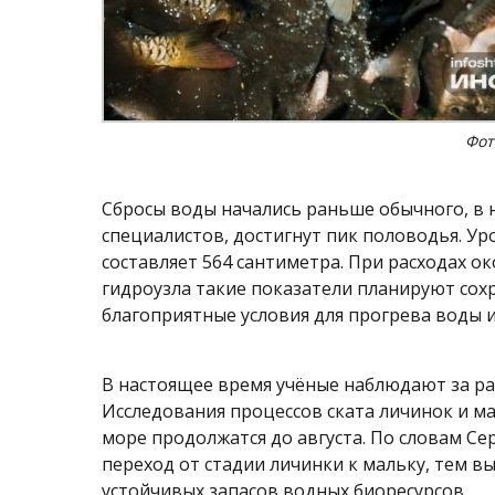
Фот
Сбросы воды начались раньше обычного, в н
специалистов, достигнут пик половодья. У
составляет 564 сантиметра. При расходах ок
гидроузла такие показатели планируют сох
благоприятные условия для прогрева воды и
В настоящее время учёные наблюдают за р
Исследования процессов ската личинок и м
море продолжатся до августа. По словам С
переход от стадии личинки к мальку, тем 
устойчивых запасов водных биоресурсов.