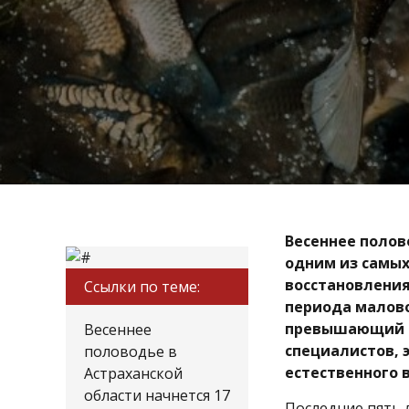
Весеннее полов
одним из самых
восстановления
Ссылки по теме:
периода малово
превышающий с
Весеннее
специалистов, 
половодье в
естественного 
Астраханской
области начнется 17
Последние пять 