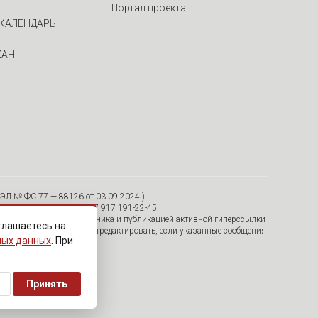
Портал проекта
КАЛЕНДАРЬ
ЖАН
ЭЛ № ФС 77 — 88126 от 03.09.2024.)
я, 30/12, пом. 15 Тел. +7 917 191-22-45.
тельно с указанием источника и публикацией активной гиперссылки
глашаетесь на
удалить их с сайта или отредактировать, если указанные сообщения
ных данных
. При
Принять