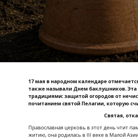
17 мая в народном календаре отмечается
также называли Днем баклушников. Эта 
традициями: защитой огородов от нечис
почитанием святой Пелагии, которую с
Святая, отк
Православная церковь в этот день чтит па
житию, она родилась в III веке в Малой Аз