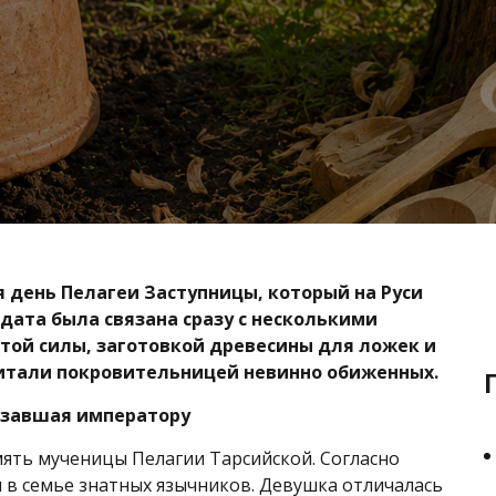
 день Пелагеи Заступницы, который на Руси
дата была связана сразу с несколькими
той силы, заготовкой древесины для ложек и
читали покровительницей невинно обиженных.
азавшая императору
мять мученицы Пелагии Тарсийской. Согласно
ии в семье знатных язычников. Девушка отличалась