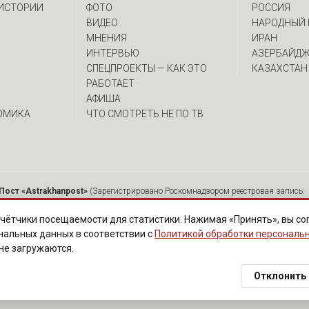
 ИСТОРИИ
ФОТО
РОССИЯ
ВИДЕО
НАРОДНЫЙ 
МНЕНИЯ
ИРАН
ИНТЕРВЬЮ
АЗЕРБАЙД
CПЕЦПРОЕКТЫ — КАК ЭТО
КАЗАХСТАН
РАБОТАЕТ
АФИША
ОМИКА
ЧТО СМОТРЕТЬ НЕ ПО ТВ
Пост «Astrakhanpost»
(Зарегистрировано Роскомнадзором реестровая запись: 
 Ю.А. Главный редактор: Вербина А.В. Адрес: 414000, г. Астрахань, ул. Советска
мещенных на страницах сетевого издания «Astrakhanpost», допускается исключи
чётчики посещаемости для статистики. Нажимая «Принять», вы со
ются без предварительного редактирования. Редакция оставляет за собой право 
нальных данных в соответствии с
Политикой обработки персональ
нарушают законы РФ. «САЙТ ПРЕДНАЗНАЧЕН ДЛЯ АУДИТОРИИ 18+»
 не загружаются.
Политика обработки персональных данных
·
Изменить согласие на cookies
Отклонить