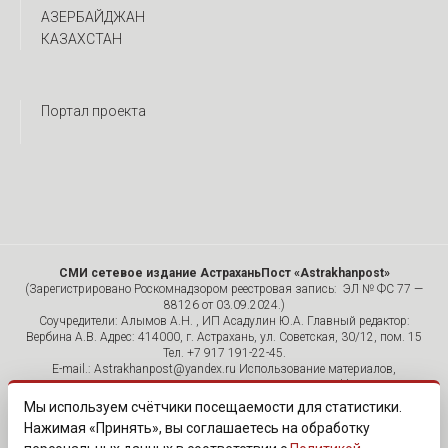
АЗЕРБАЙДЖАН
КАЗАХСТАН
Портал проекта
СМИ сетевое издание АстраханьПост «Astrakhanpost»
(Зарегистрировано Роскомнадзором реестровая запись: ЭЛ № ФС 77 —
88126 от 03.09.2024.)
Соучредители: Алымов А.Н. , ИП Асадулин Ю.А. Главный редактор:
Вербина А.В. Адрес: 414000, г. Астрахань, ул. Советская, 30/12, пом. 15
Тел. +7 917 191-22-45.
E-mail.: Astrakhanpost@yandex.ru Использование материалов,
размещенных на страницах сетевого издания «Astrakhanpost»,
допускается исключительно с указанием источника и публикацией
Мы используем счётчики посещаемости для статистики.
активной гиперссылки на портал Astrakhanpost.ru. Комментарии
Нажимая «Принять», вы соглашаетесь на обработку
читателей сайта размещаются без предварительного редактирования.