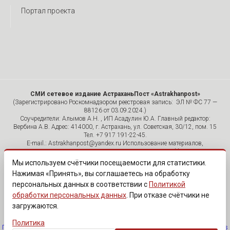
Портал проекта
СМИ сетевое издание АстраханьПост «Astrakhanpost»
(Зарегистрировано Роскомнадзором реестровая запись: ЭЛ № ФС 77 —
88126 от 03.09.2024.)
Соучредители: Алымов А.Н. , ИП Асадулин Ю.А. Главный редактор:
Вербина А.В. Адрес: 414000, г. Астрахань, ул. Советская, 30/12, пом. 15
Тел. +7 917 191-22-45.
E-mail.: Astrakhanpost@yandex.ru Использование материалов,
размещенных на страницах сетевого издания «Astrakhanpost»,
допускается исключительно с указанием источника и публикацией
Мы используем счётчики посещаемости для статистики.
активной гиперссылки на портал Astrakhanpost.ru. Комментарии
Нажимая «Принять», вы соглашаетесь на обработку
читателей сайта размещаются без предварительного редактирования.
персональных данных в соответствии с
Политикой
Редакция оставляет за собой право удалить их с сайта или
отредактировать, если указанные сообщения нарушают законы РФ.
обработки персональных данных
. При отказе счётчики не
«САЙТ ПРЕДНАЗНАЧЕН ДЛЯ АУДИТОРИИ 18+»
загружаются.
Политика
Политика обработки персональных данных
·
Изменить согласие на cookies