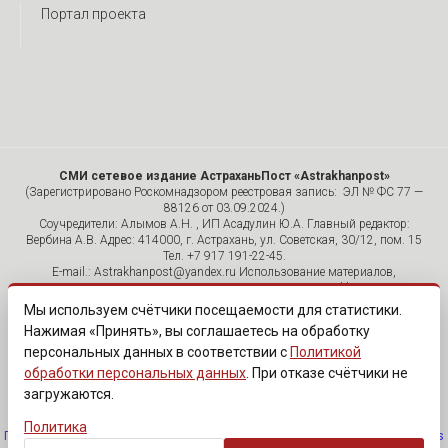
Портал проекта
СМИ сетевое издание АстраханьПост «Astrakhanpost»
(Зарегистрировано Роскомнадзором реестровая запись: ЭЛ № ФС 77 —
88126 от 03.09.2024.)
Соучредители: Алымов А.Н. , ИП Асадулин Ю.А. Главный редактор:
Вербина А.В. Адрес: 414000, г. Астрахань, ул. Советская, 30/12, пом. 15
Тел. +7 917 191-22-45.
E-mail.: Astrakhanpost@yandex.ru Использование материалов,
размещенных на страницах сетевого издания «Astrakhanpost»,
допускается исключительно с указанием источника и публикацией
Мы используем счётчики посещаемости для статистики.
активной гиперссылки на портал Astrakhanpost.ru. Комментарии
Нажимая «Принять», вы соглашаетесь на обработку
читателей сайта размещаются без предварительного редактирования.
персональных данных в соответствии с
Политикой
Редакция оставляет за собой право удалить их с сайта или
отредактировать, если указанные сообщения нарушают законы РФ.
обработки персональных данных
. При отказе счётчики не
«САЙТ ПРЕДНАЗНАЧЕН ДЛЯ АУДИТОРИИ 18+»
загружаются.
Политика
Политика обработки персональных данных
·
Изменить согласие на cookies