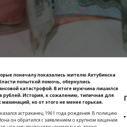
торые поначалу показались жителю Ахтубинска
бласти попыткой помочь, обернулись
нсовой катастрофой. В итоге мужчина лишился
 рублей. История, к сожалению, типичная для
 махинаций, но от этого не менее горькая.
азался астраханец 1961 года рождения. В полицию
йона он обратился с заявлением о крупном хищении.
ал, что ему позвонили неизвестные, ловко