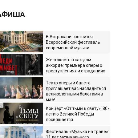
АФИША
В Астрахани состоится
Всероссийский фестиваль
современной музыки
Жестокость в каждом
аккорде: премьера оперы о
преступлениях и страданиях
Театр оперы и балета
приглашает вас насладиться
великолепными балетами в
мае!
Концерт «От тьмы к свету»: 80-
летию Великой Победы
посвящается
Фестиваль «Музыка на траве»:
11 лет музыкального