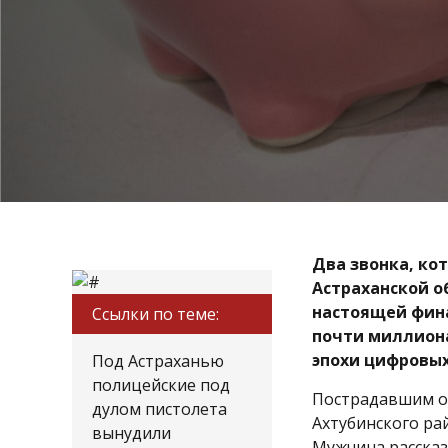
Два звонка, ко
Астраханской о
настоящей фина
Ссылки по теме:
почти миллиона
эпохи цифровых
Под Астраханью
полицейские под
Пострадавшим ок
дулом пистолета
Ахтубинского ра
вынудили
Мужчина рассказ