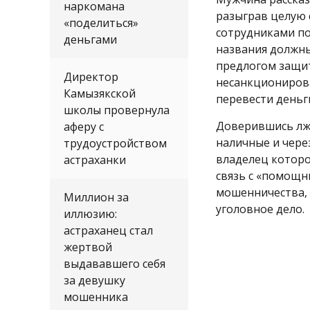
наркомана
разыграв целую 
«поделиться»
сотрудниками по
деньгами
названия должны
предлогом защи
Директор
несанкционирова
Камызякской
перевести деньги
школы провернула
Доверившись лже
аферу с
наличные и через
трудоустройством
владелец которо
астраханки
связь с «помощн
мошенничества,
Миллион за
уголовное дело.
иллюзию:
астраханец стал
жертвой
выдававшего себя
за девушку
мошенника