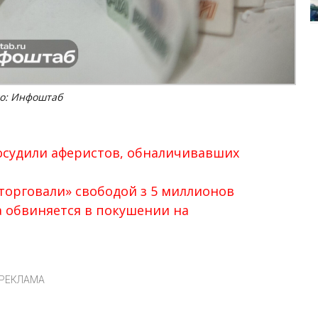
о: Инфоштаб
 осудили аферистов, обналичивавших
торговали» свободой з 5 миллионов
а обвиняется в покушении на
РЕКЛАМА