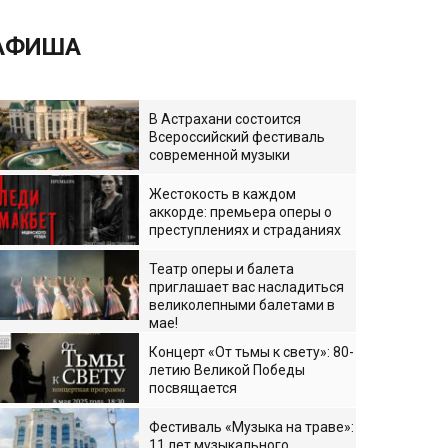
АФИША
В Астрахани состоится
Всероссийский фестиваль
современной музыки
Жестокость в каждом
аккорде: премьера оперы о
преступлениях и страданиях
Театр оперы и балета
приглашает вас насладиться
великолепными балетами в
мае!
Концерт «От тьмы к свету»: 80-
летию Великой Победы
посвящается
Фестиваль «Музыка на траве»:
11 лет музыкального