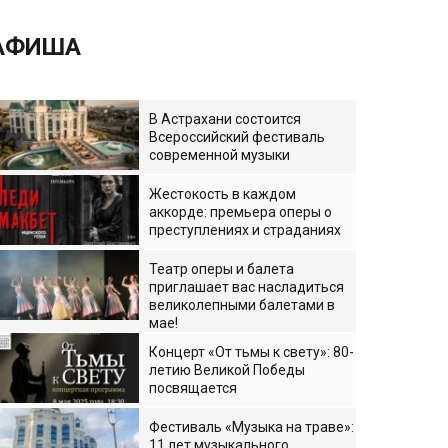
АФИША
В Астрахани состоится
Всероссийский фестиваль
современной музыки
Жестокость в каждом
аккорде: премьера оперы о
преступлениях и страданиях
Театр оперы и балета
приглашает вас насладиться
великолепными балетами в
мае!
Концерт «От тьмы к свету»: 80-
летию Великой Победы
посвящается
Фестиваль «Музыка на траве»:
11 лет музыкального